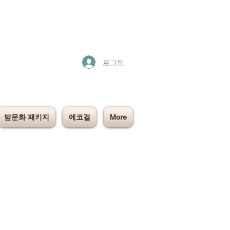
로그인
밤문화 패키지
에코걸
More