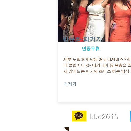
​밤문화 패키지
연중무휴
​세부 도착후 첫날은 애코걸서비스 2
터 클럽이나 ktv 비키니바 등 유흥을 
서 맘에드는 아가씨 초이스 하는 방식.
최저가
상담요청 ☞
kbo2015