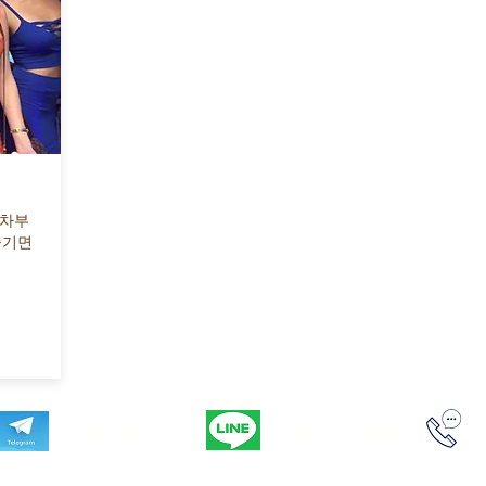
일차부
즐기면
cebuking
cebu1004
0