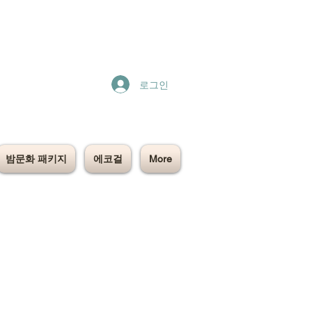
로그인
밤문화 패키지
에코걸
More
.